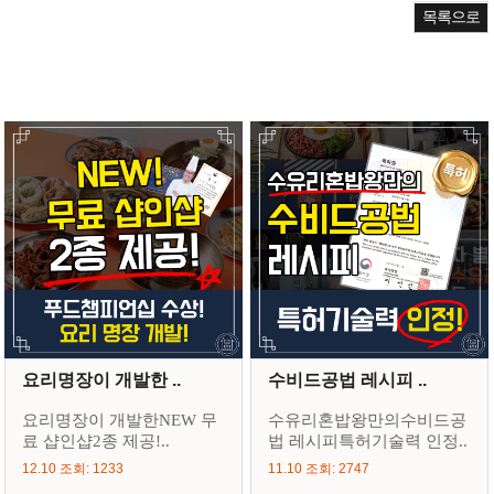
목록으로
요리명장이 개발한 ..
수비드공법 레시피 ..
요리명장이 개발한NEW 무
수유리혼밥왕만의수비드공
료 샵인샵2종 제공!..
법 레시피특허기술력 인정..
12.10 조회: 1233
11.10 조회: 2747