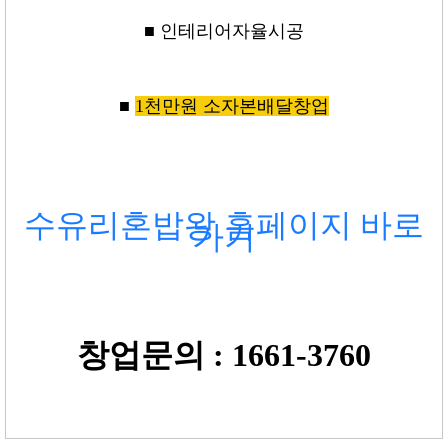
■
인테리어자율시공
■
1천만원 소자본배달창업
수유리혼밥왕 홈페이지 바로
가기
창업문의 : 1661-3760