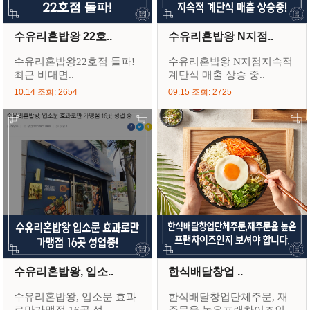
수유리혼밥왕 22호..
수유리혼밥왕 N지점..
수유리혼밥왕22호점 돌파!
수유리혼밥왕 N지점지속적
최근 비대면..
계단식 매출 상승 중..
10.14 조회: 2654
09.15 조회: 2725
수유리혼밥왕, 입소..
한식배달창업 ..
수유리혼밥왕, 입소문 효과
한식배달창업단체주문, 재