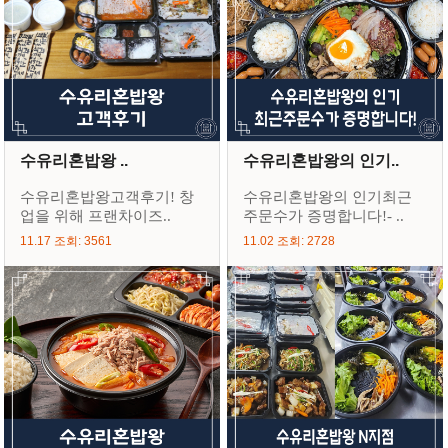
수유리혼밥왕 ..
수유리혼밥왕의 인기..
수유리혼밥왕고객후기! 창
수유리혼밥왕의 인기최근
업을 위해 프랜차이즈..
주문수가 증명합니다!- ..
11.17 조회: 3561
11.02 조회: 2728