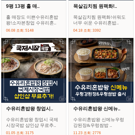
9평 13평 홀 매..
목살김치찜 원팩화!..
홀 매장도 이쁜수유리혼밥
목살김치찜 원팩화!쉬워도
왕!소자본창업 수유리혼..
너무 쉬운 수유리혼밥..
06.08 조회: 5148
04.18 조회: 3392
수유리혼밥왕 창업시..
수유리혼밥왕 신메뉴..
수유리혼밥왕 창업시 국제
수유리혼밥왕 신메뉴우렁
시장국밥 샵인샵 무료추..
강된장&우렁쌈밥 ..
01.05 조회: 3175
11.23 조회: 2776