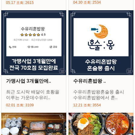
04.30 조회: 2534
05.17 조회: 2615
가맹사업 3개월만에..
수유리혼밥왕 ..
최근 도시락 배달이 호황을
수유리혼밥왕혼술몽 출시
이루는 가운데수유리..
수유리혼밥왕에서 혼..
02.01 조회: 3109
12.21 조회: 3554