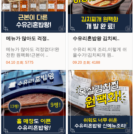
메뉴가 많아도 걱정..
수유리혼밥왕 김치찌..
메뉴가 많아도 걱정없다!완
수유리 찌개 조리,이렇게 쉬
전한 원팩화!근본이 ..
울수가!김치찌개 원..
04.10 조회: 5775
09.20 조회: 4188