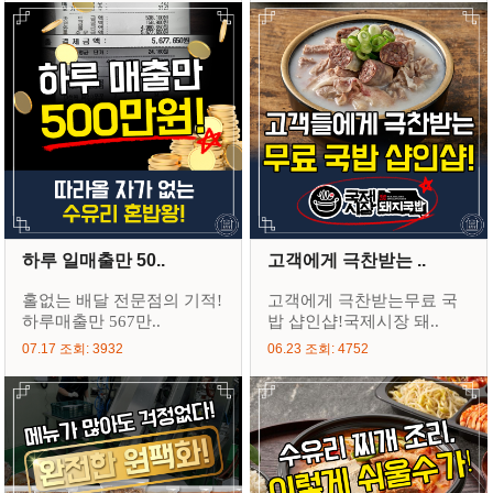
하루 일매출만 50..
고객에게 극찬받는 ..
홀없는 배달 전문점의 기적!
고객에게 극찬받는무료 국
하루매출만 567만..
밥 샵인샵!국제시장 돼..
07.17 조회: 3932
06.23 조회: 4752