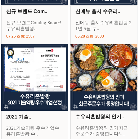
신규 브랜드 Com..
신메뉴 출시 수유리..
신규 브랜드Coming Soon~!
신메뉴 출시수유리혼밥왕 2
수유리혼밥왕..
1년 5월 수..
07.26 조회: 2587
05.28 조회: 2803
수유리혼밥왕의 인기..
2021 기술..
수유리혼밥왕의 인기최근
2021기술역량 우수기업수
주문수가 증명합니다!- ..
유리혼밥왕 수..