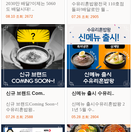
2030만 배달?이제는 5060
수유리혼밥왕전국 110호점
도 배달시대! ..
돌파!배달로만 월 ..
08.10 조회: 2672
07.26 조회: 2905
신규 브랜드 Com..
신메뉴 출시 수유리..
신규 브랜드Coming Soon~!
신메뉴 출시수유리혼밥왕 2
수유리혼밥왕..
1년 5월 수..
07.26 조회: 2588
05.28 조회: 2804