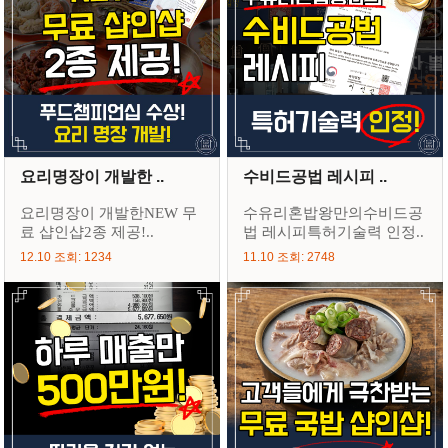
요리명장이 개발한 ..
수비드공법 레시피 ..
요리명장이 개발한NEW 무
수유리혼밥왕만의수비드공
료 샵인샵2종 제공!..
법 레시피특허기술력 인정..
12.10 조회: 1234
11.10 조회: 2748