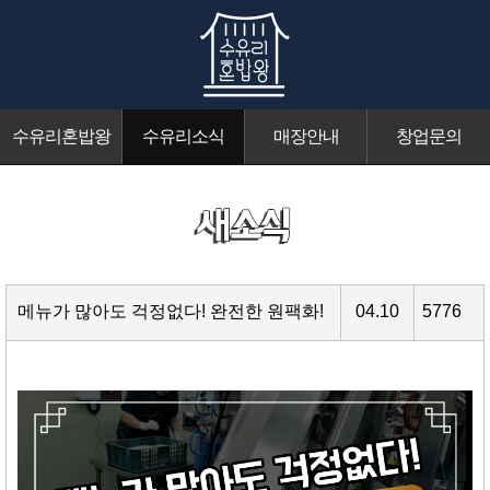
수유리혼밥왕
수유리소식
매장안내
창업문의
메뉴가 많아도 걱정없다! 완전한 원팩화!
04.10
5776