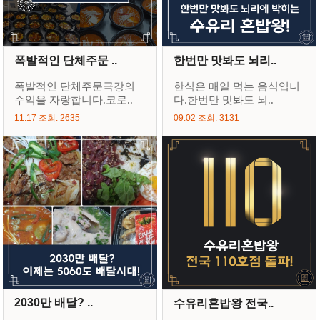
폭발적인 단체주문 ..
한번만 맛봐도 뇌리..
폭발적인 단체주문극강의
한식은 매일 먹는 음식입니
수익을 자랑합니다.코로..
다.한번만 맛봐도 뇌..
11.17 조회: 2635
09.02 조회: 3131
2030만 배달? ..
수유리혼밥왕 전국..