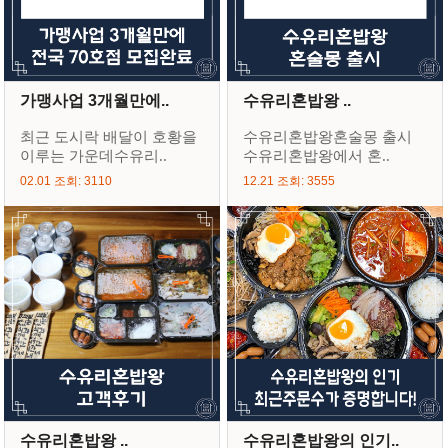
가맹사업 3개월만에..
수유리혼밥왕 ..
최근 도시락 배달이 호황을
수유리혼밥왕혼술몽 출시
이루는 가운데수유리..
수유리혼밥왕에서 혼..
02.01 조회: 3110
12.21 조회: 3555
수유리혼밥왕 ..
수유리혼밥왕의 인기..