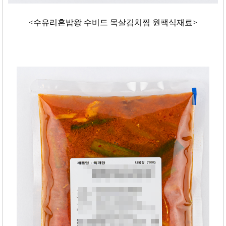
<수유리혼밥왕 수비드 목살김치찜 원팩식재료>