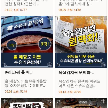
전한 원팩화!근본이 ..
울수가!김치찌개 원..
04.10 조회: 5777
09.20 조회: 4189
9평 13평 홀 매..
목살김치찜 원팩화!..
홀 매장도 이쁜수유리혼밥
목살김치찜 원팩화!쉬워도
왕!소자본창업 수유리혼..
너무 쉬운 수유리혼밥..
06.08 조회: 5149
04.18 조회: 3394