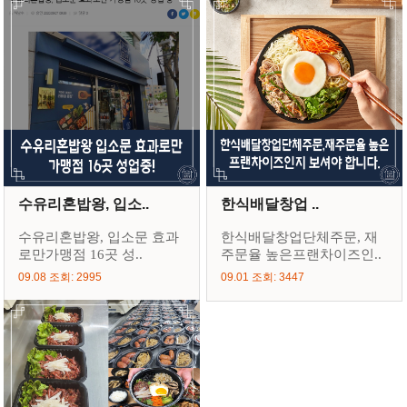
수유리혼밥왕, 입소..
한식배달창업 ..
수유리혼밥왕, 입소문 효과
한식배달창업단체주문, 재
로만가맹점 16곳 성..
주문율 높은프랜차이즈인..
09.08 조회: 2995
09.01 조회: 3447