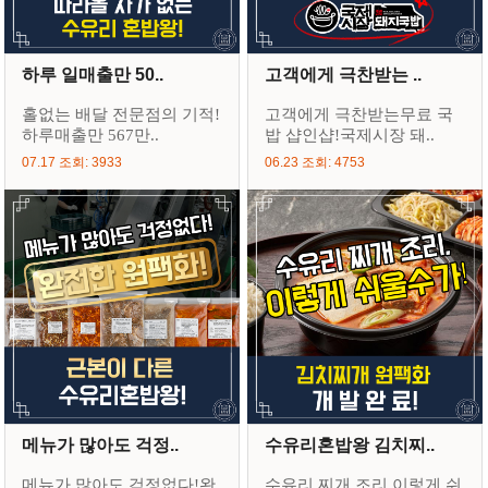
하루 일매출만 50..
고객에게 극찬받는 ..
홀없는 배달 전문점의 기적!
고객에게 극찬받는무료 국
하루매출만 567만..
밥 샵인샵!국제시장 돼..
07.17 조회: 3933
06.23 조회: 4753
메뉴가 많아도 걱정..
수유리혼밥왕 김치찌..
메뉴가 많아도 걱정없다!완
수유리 찌개 조리,이렇게 쉬