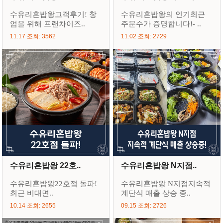
수유리혼밥왕고객후기! 창
수유리혼밥왕의 인기최근
업을 위해 프랜차이즈..
주문수가 증명합니다!- ..
11.17 조회: 3562
11.02 조회: 2729
수유리혼밥왕 22호..
수유리혼밥왕 N지점..
수유리혼밥왕22호점 돌파!
수유리혼밥왕 N지점지속적
최근 비대면..
계단식 매출 상승 중..
10.14 조회: 2655
09.15 조회: 2726