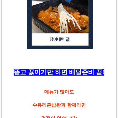
뜯고 끓이기만 하면 배달준비 끝
!
메뉴가 많아도
수유리혼밥왕과 함께라면