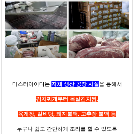
마스터아이디는
자체 생산 공장 시설
을 통해서
김치찌개부터 목살김치찜
,
육개장
,
갈비탕
,
돼지불백
,
고추장 불백 등
누구나 쉽고 간단하게 조리를 할 수 있도록