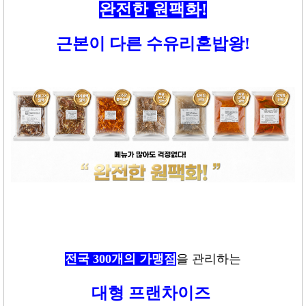
완전한 원팩화
!
근본이 다른 수유리혼밥왕
!
전국
300
개의 가맹점
을
관리하는
대형 프랜차이즈