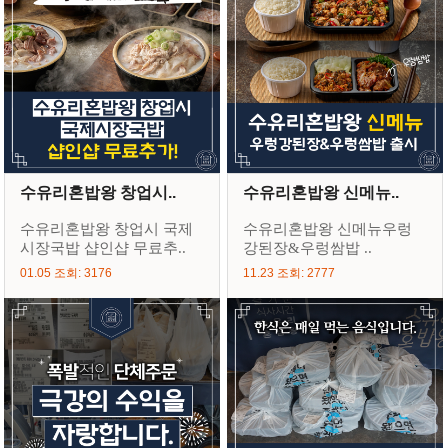
수유리혼밥왕 창업시..
수유리혼밥왕 신메뉴..
수유리혼밥왕 창업시 국제
수유리혼밥왕 신메뉴우렁
시장국밥 샵인샵 무료추..
강된장&우렁쌈밥 ..
01.05 조회: 3176
11.23 조회: 2777