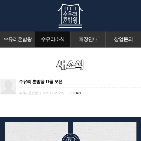
수유리혼밥왕
수유리소식
매장안내
창업문의
수유리 혼밥왕 11월 오픈
수유리혼밥왕
조회
|
2023.11.22 17:29
|
601