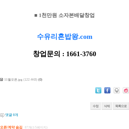
■ 1천만원 소자본배달창업
수유리혼밥왕.com
창업문의 : 1661-3760
11월오픈.jpg
(122.4KB)
(0)
수정
삭제
목록으로
댓글
0
개
오픈/계약 숨김
87개(1/5페이지)